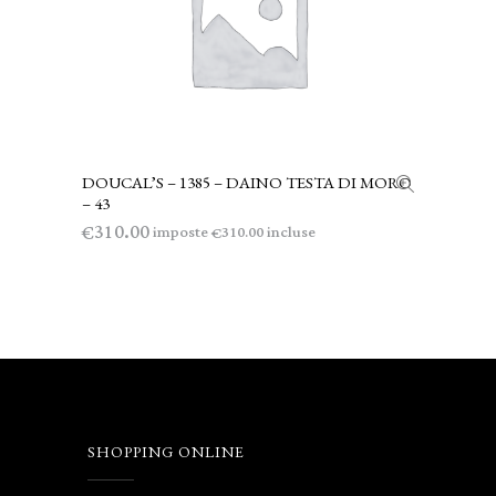
DOUCAL’S – 1385 – DAINO TESTA DI MORO
AGGIUNGI AL CARRELLO
– 43
310.00
€
imposte
incluse
310.00
€
SHOPPING ONLINE