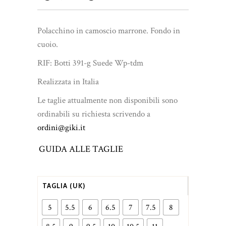
prezzo
prezzo
originale
attuale
Polacchino in camoscio marrone. Fondo in
era:
è:
cuoio.
€420.00.
€315.00.
RIF: Botti 391-g Suede Wp-tdm
Realizzata in Italia
Le taglie attualmente non disponibili sono
ordinabili su richiesta scrivendo a
ordini@giki.it
GUIDA ALLE TAGLIE
TAGLIA (UK)
5
5.5
6
6.5
7
7.5
8