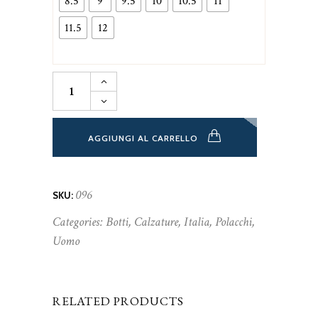
8.5
9
9.5
10
10.5
11
11.5
12
Botti
391-
g
in
camoscio
marrone
AGGIUNGI AL CARRELLO
quantità
096
SKU:
Categories:
Botti
,
Calzature
,
Italia
,
Polacchi
,
Uomo
RELATED PRODUCTS