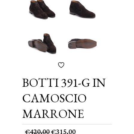
BOTTI 391-G IN
CAMOSCIO
MARRONE
Il
Il
420.00
315.00
€
€