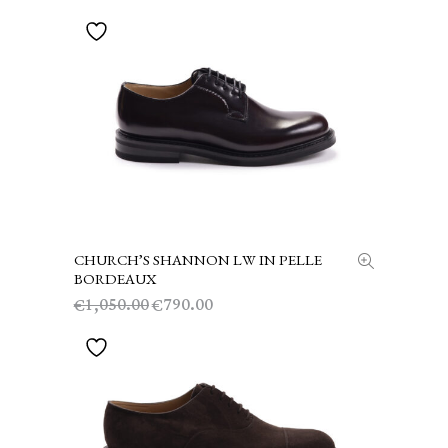
CHURCH’S SHANNON LW IN PELLE
SCEGLI
BORDEAUX
Il
Il
1,050.00
790.00
€
€
prezzo
prezzo
originale
attuale
era:
è:
€1,050.00.
€790.00.