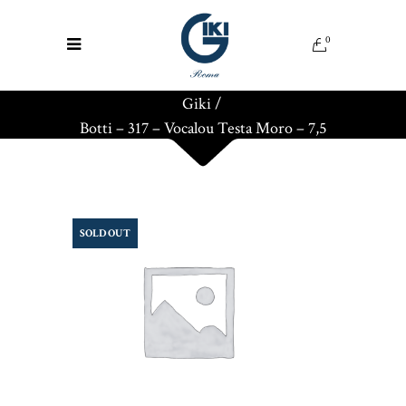
0
Giki
/
Botti – 317 – Vocalou Testa Moro – 7,5
SOLD OUT