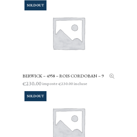
SOLD OUT
BERWICK – 4958 – ROIS CORDOBAN – 9
LEGGI TUTTO
230.00
€
imposte
incluse
230.00
€
SOLD OUT