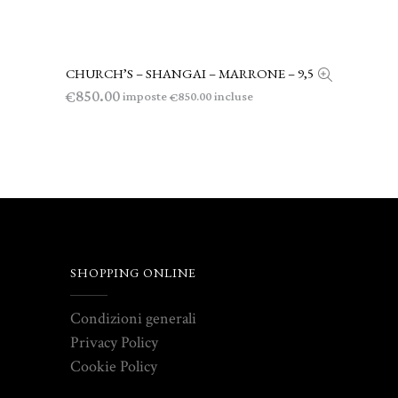
CHURCH’S – SHANGAI – MARRONE – 9,5
AGGIUNGI AL CARRELLO
850.00
€
imposte
incluse
850.00
€
SHOPPING ONLINE
Condizioni generali
Privacy Policy
Cookie Policy