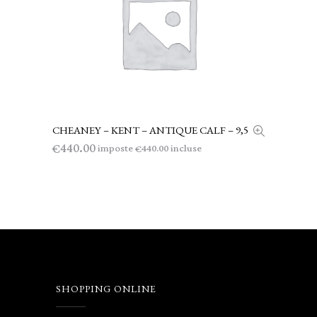
CHEANEY – KENT – ANTIQUE CALF – 9,5
LEGGI TUTTO
440.00
€
imposte
incluse
440.00
€
SHOPPING ONLINE