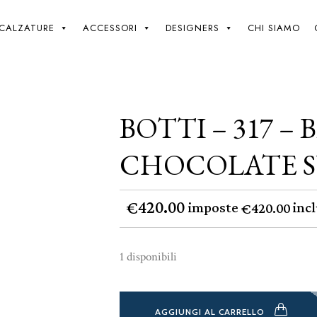
Giki
/
Botti – 317 – Bitter Chocolate suede – 11
CALZATURE
ACCESSORI
DESIGNERS
CHI SIAMO
BOTTI – 317 – 
CHOCOLATE SU
420.00
€
imposte
incl
420.00
€
1 disponibili
AGGIUNGI AL CARRELLO