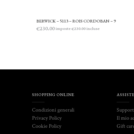
BERWICK – 5113 – ROIS CORDOBAN – 9
LEGGI TUTTO
230.00
€
imposte
incluse
230.00
€
SHOPPING ONLINE
ASSIST
Condizioni generali
Suppor
Privacy Policy
Il mio a
Cookie Policy
Gift car