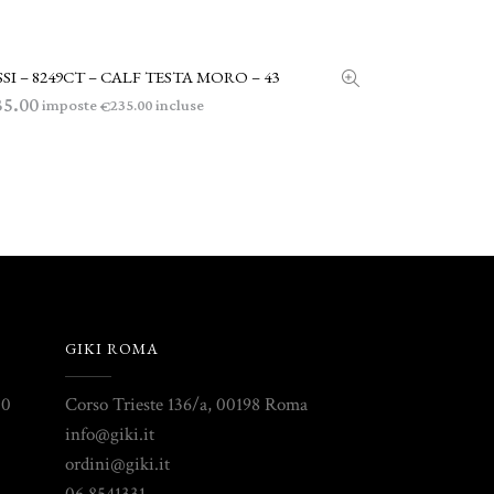
SI – 8249CT – CALF TESTA MORO – 43
LEGGI TUTTO
35.00
imposte
incluse
235.00
€
GIKI ROMA
30
Corso Trieste 136/a, 00198 Roma
info@giki.it
ordini@giki.it