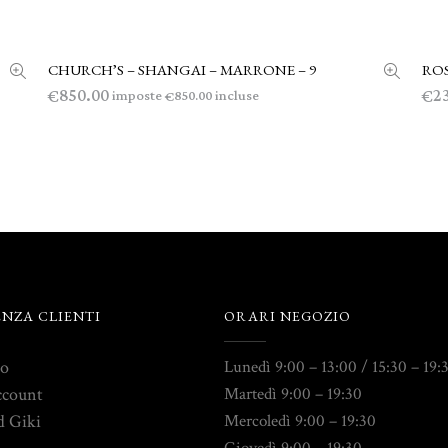
CHURCH’S – SHANGAI – MARRONE – 9
ROS
AGGIUNGI AL CARRELLO
850.00
2
€
€
imposte
incluse
850.00
€
ENZA CLIENTI
ORARI NEGOZIO
to
Lunedì 9:00 – 13:00 / 15:30 – 19:
ccount
Martedì 9:00 – 19:30
d Giki
Mercoledì 9:00 – 19:30