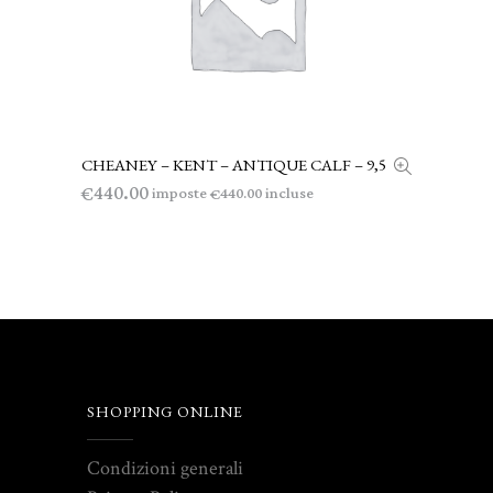
CHEANEY – KENT – ANTIQUE CALF – 9,5
LEGGI TUTTO
440.00
€
imposte
incluse
440.00
€
SHOPPING ONLINE
Condizioni generali