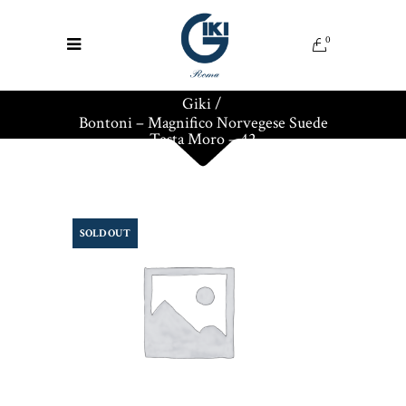
0
Giki
/
Bontoni – Magnifico Norvegese Suede
Testa Moro – 42
SOLD OUT