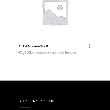
ALDEN – 44408 – 8
LEGGI TUTTO
1,300.00
€
imposte
incluse
1,300.00
€
SHOPPING ONLINE