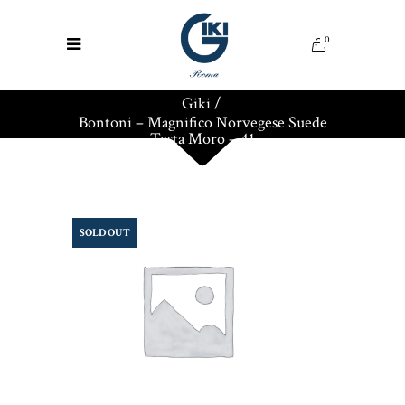
0
Giki
/
Bontoni – Magnifico Norvegese Suede
Testa Moro – 41
SOLD OUT