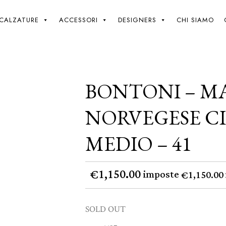
Giki
/
Bontoni – Magnifico Norvegese Cioccolato Medio – 41
CALZATURE
ACCESSORI
DESIGNERS
CHI SIAMO
BONTONI – M
NORVEGESE C
MEDIO – 41
1,150.00
€
imposte
1,150.00
€
SOLD OUT