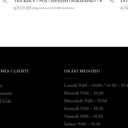
TRICKER’S – 9524 – ESPRESSO BURNISHED – 8
DOU
510.00
3
€
€
imposte
incluse
510.00
€
ENZA CLIENTI
ORARI NEGOZIO
to
Lunedì 9:00 – 13:00 / 15:30 – 19:
ccount
Martedì 9:00 – 19:30
d Giki
Mercoledì 9:00 – 19:30
Giovedì 9:00 – 19:30
Venerdì 9:00 – 19:30
Sabato 9:00 – 19:30