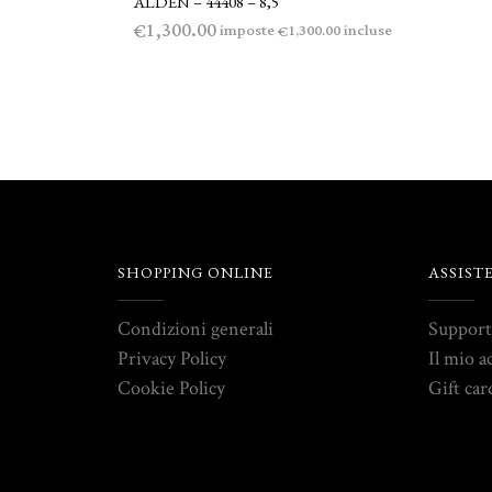
ALDEN – 44408 – 8,5
1,300.00
€
imposte
incluse
1,300.00
€
SHOPPING ONLINE
ASSIST
Condizioni generali
Suppor
Privacy Policy
Il mio a
Cookie Policy
Gift car