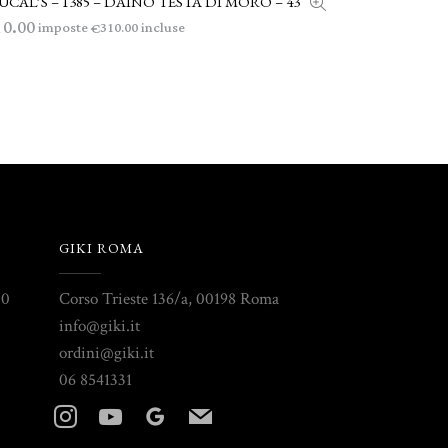
CAL’S – 1385 – DAINO TESTA DI MORO – 43
10.00
imposte
incluse
310.00
€
GIKI ROMA
30
Corso Trieste 136/a, 00198 Roma
info@giki.it
ordini@giki.it
06 8541331
instagram
youtube
googleplus
mail