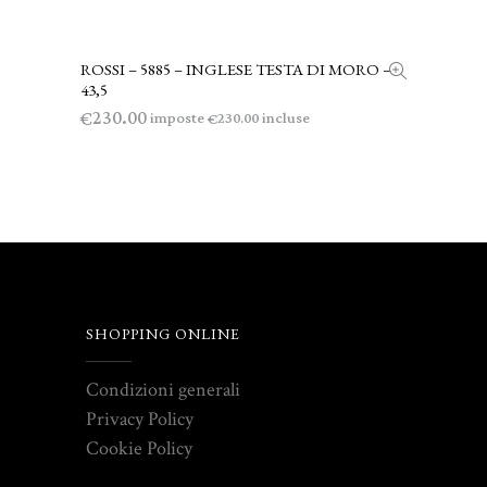
ROSSI – 5885 – INGLESE TESTA DI MORO –
LEGGI TUTTO
43,5
230.00
€
imposte
incluse
230.00
€
SHOPPING ONLINE
Condizioni generali
Privacy Policy
Cookie Policy