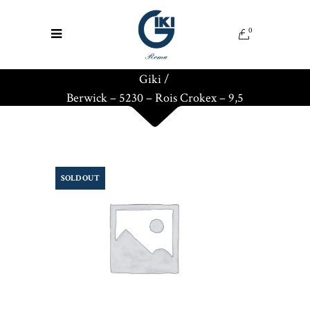
0
Giki
/
Berwick – 5230 – Rois Crokex – 9,5
SOLD OUT