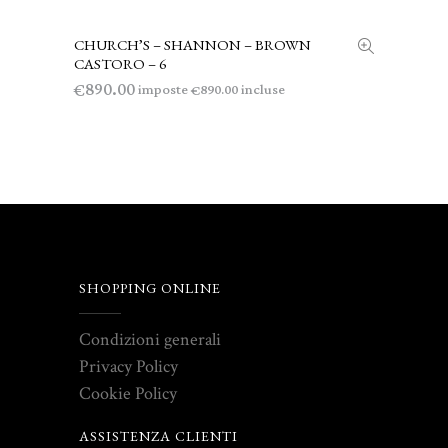
CHURCH’S – SHANNON – BROWN
AGGIUNGI AL CARRELLO
CASTORO – 6
890.00
€
imposte
incluse
890.00
€
SHOPPING ONLINE
Condizioni generali
Privacy Policy
Cookie Policy
ASSISTENZA CLIENTI