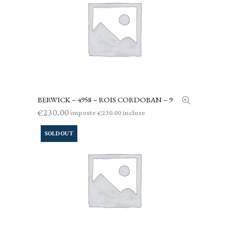
BERWICK – 4958 – ROIS CORDOBAN – 9
LEGGI TUTTO
230.00
€
imposte
incluse
230.00
€
SOLD OUT