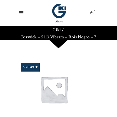
0
Giki
/
Berwick – 5113 Vibram – Rois Negro – 7
SOLD OUT