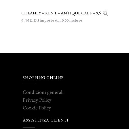
CHEANEY – KENT – ANTIQUE CALF – 9,5
LEGGI TUTTO
440.00
€
imposte
incluse
440.00
€
SHOPPING ONLINE
Condizioni generali
Privacy Policy
Cookie Policy
ASSISTENZA CLIENTI