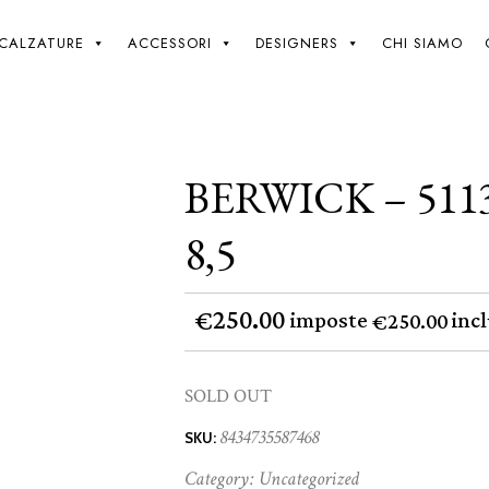
Giki
/
Berwick – 5113 – Rois Negro – 8,5
CALZATURE
ACCESSORI
DESIGNERS
CHI SIAMO
BERWICK – 511
8,5
250.00
€
imposte
incl
250.00
€
SOLD OUT
8434735587468
SKU:
Category:
Uncategorized