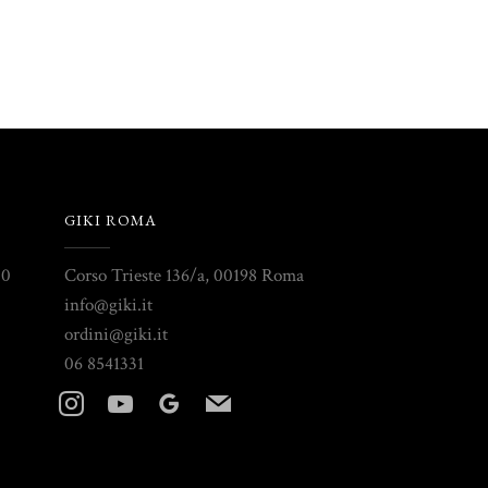
GIKI ROMA
30
Corso Trieste 136/a, 00198 Roma
info@giki.it
ordini@giki.it
06 8541331
instagram
youtube
googleplus
mail