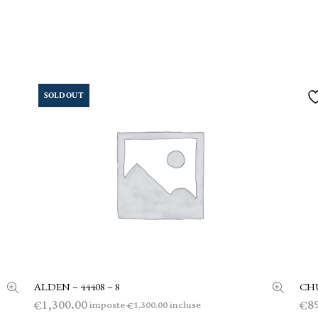
SOLD OUT
ALDEN – 44408 – 8
CH
LEGGI TUTTO
1,300.00
8
€
€
imposte
incluse
1,300.00
€