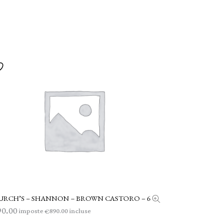
URCH’S – SHANNON – BROWN CASTORO – 6
AGGIUNGI AL CARRELLO
90.00
imposte
incluse
890.00
€