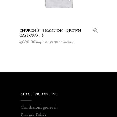
CHURCH’S – SHANNON – BROWN
AGGIUNGI AL CARRELLO
CASTORO – 6
890.00
€
imposte
incluse
890.00
€
SHOPPING ONLINE
Condizioni generali
Privacy Policy