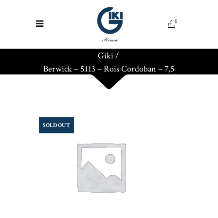
0
Giki
/
Berwick – 5113 – Rois Cordoban – 7,5
SOLD OUT