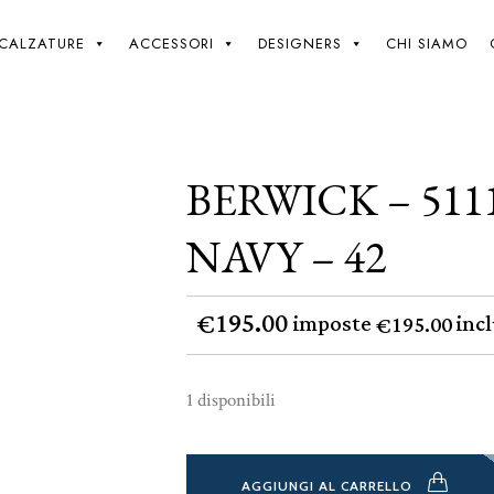
Giki
/
Berwick – 5111 – Florence Navy – 42
CALZATURE
ACCESSORI
DESIGNERS
CHI SIAMO
BERWICK – 511
NAVY – 42
195.00
€
imposte
incl
195.00
€
1 disponibili
AGGIUNGI AL CARRELLO