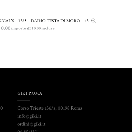
CAL’S – 1385 – DAINO TESTA DI MORO – 43
AGGIUNGI AL CARRELLO
10.00
imposte
incluse
310.00
€
GIKI ROMA
30
Corso Trieste 136/a, 00198 Roma
info@giki.it
ordini@giki.it