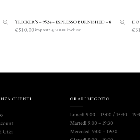
TRICKER’S – 9524 – ESPRESSO BURNISHED – 8
DOU
AGGIUNGI AL CARRELLO
510.00
3
€
€
imposte
incluse
510.00
€
ENZA CLIENTI
ORARI NEGOZIO
to
Lunedì 9:00 – 13:00 / 15:30 – 19:
ccount
Martedì 9:00 – 19:30
d Giki
Mercoledì 9:00 – 19:30