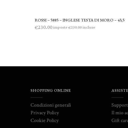
ROSSI – 5885 – INGLESE TESTA DI MORO – 43,5
LEGGI TUTTO
230.00
€
imposte
incluse
230.00
€
SHOPPING ONLINE
ASSIST
Condizioni generali
Suppor
Privacy Policy
Il mio a
Cookie Policy
Gift car