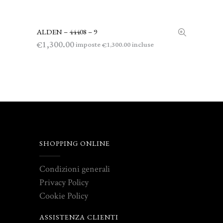
ALDEN – 44408 – 9
LEGGI TUTTO
1,300.00
€
imposte
incluse
1,300.00
€
SHOPPING ONLINE
Condizioni generali
Privacy Policy
Cookie Policy
ASSISTENZA CLIENTI