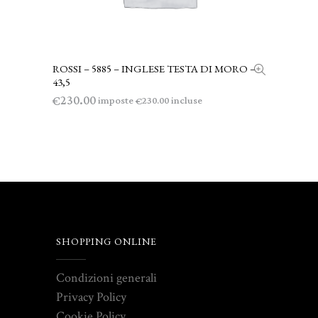
ROSSI – 5885 – INGLESE TESTA DI MORO –
LEGGI TUTTO
43,5
230.00
€
imposte
incluse
230.00
€
SHOPPING ONLINE
Condizioni generali
Privacy Policy
Cookie Policy