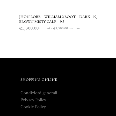
JHON LOBB – WILLIAM 2 BOOT – DARK
LEGGI TUTTO
BROWN MISTY CALF – 9,5
1,300.00
€
imposte
incluse
1,300.00
€
SHOPPING ONLINE
Condizioni generali
Privacy Policy
Cookie Policy