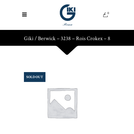
0
Giki
/
Berwick – 3238 – Rois Crokex – 8
SOLD OUT