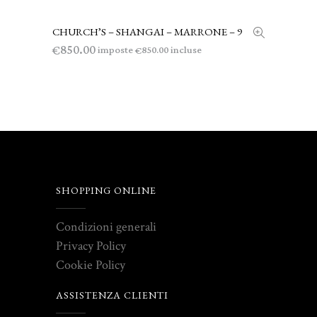
CHURCH’S – SHANGAI – MARRONE – 9
AGGIUNGI AL CARRELLO
850.00
€
imposte
incluse
850.00
€
SHOPPING ONLINE
Condizioni generali
Privacy Policy
Cookie Policy
ASSISTENZA CLIENTI