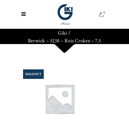
0
Giki
/
Berwick – 3238 – Rois Crokex – 7,5
SOLD OUT