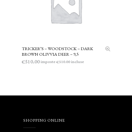
TRICKER’S – WOODSTOCK – DARK
AGGIUNGI AL CARRELLO
BROWN OLIVVIA DEER – 9,5
510.00
€
imposte
incluse
510.00
€
SHOPPING ONLINE