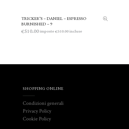
TRICKER’S – DANIEL – ESPRESSO
LEGGI TUTTO
BURNISHED – 9
510.00
€
imposte
incluse
510.00
€
SHOPPING ONLINE
Condizioni generali
Privacy Policy
Cookie Policy