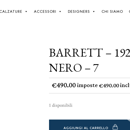
Giki
/
Barrett – 192u012 – New Box Nero – 7
CALZATURE
ACCESSORI
DESIGNERS
CHI SIAMO
BARRETT – 19
NERO – 7
490.00
€
imposte
incl
490.00
€
1 disponibili
AGGIUNGI AL CARRELLO