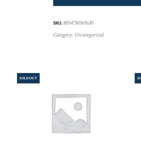
8054750569630
SKU:
Category:
Uncategorized
SOLD OUT
S