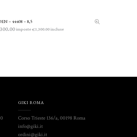
EN – 44408 – 8,5
LEGGI TUTTO
,300.00
imposte
incluse
1,300.00
€
GIKI ROMA
30
Corso Trieste 136/a, 00198 Roma
info@giki.it
ordini@giki.it