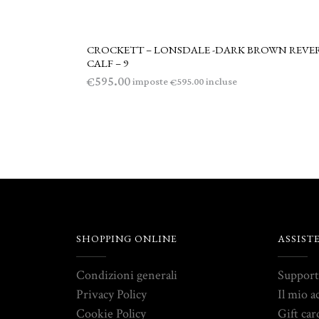
CROCKETT – LONSDALE -DARK BROWN REVE
LEGGI TUTTO
CALF – 9
595.00
€
imposte
incluse
595.00
€
SHOPPING ONLINE
ASSIST
Condizioni generali
Suppor
Privacy Policy
Il mio a
Cookie Policy
Gift car