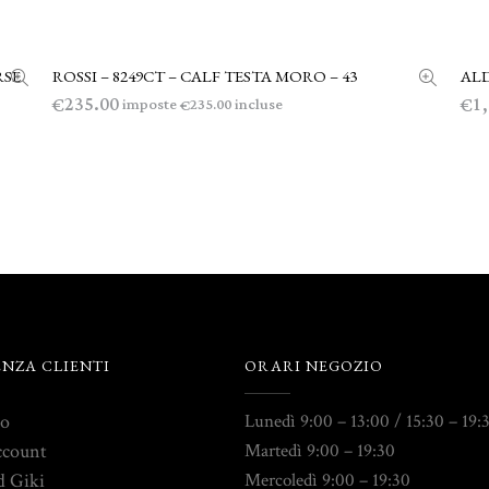
RSE
ROSSI – 8249CT – CALF TESTA MORO – 43
ALD
LEGGI TUTTO
235.00
1
€
€
imposte
incluse
235.00
€
ENZA CLIENTI
ORARI NEGOZIO
to
Lunedì 9:00 – 13:00 / 15:30 – 19:
ccount
Martedì 9:00 – 19:30
d Giki
Mercoledì 9:00 – 19:30