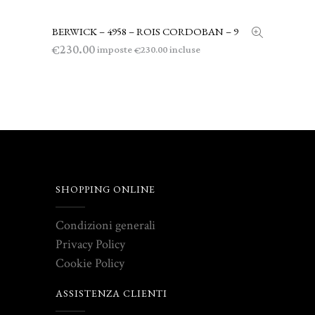
BERWICK – 4958 – ROIS CORDOBAN – 9
LEGGI TUTTO
230.00
€
imposte
incluse
230.00
€
SHOPPING ONLINE
Condizioni generali
Privacy Policy
Cookie Policy
ASSISTENZA CLIENTI