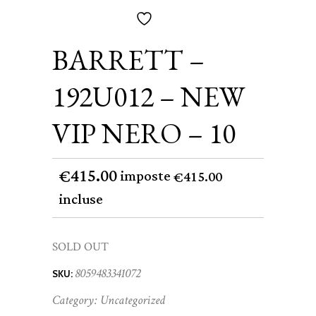
BARRETT –
192U012 – NEW
VIP NERO – 10
415.00
€
imposte
415.00
€
incluse
SOLD OUT
8059483341072
SKU:
Category:
Uncategorized