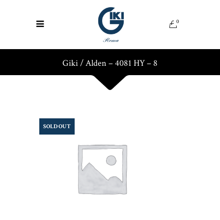
0
Giki
/
Alden – 4081 HY – 8
SOLD OUT