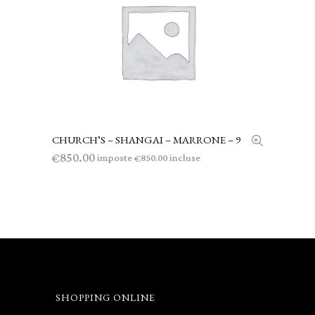
CHURCH’S – SHANGAI – MARRONE – 9
AGGIUNGI AL CARRELLO
850.00
€
imposte
incluse
850.00
€
SHOPPING ONLINE