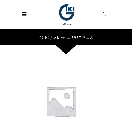
0
Giki
/
Alden – 2937 F – 8