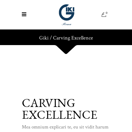
0
Giki
/
Carving Excellence
CARVING
EXCELLENCE
Mea omnium explicari te, eu sit vidit harum