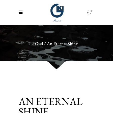
0
Giki
/
An Eternal Shine
AN ETERNAL
SHINE